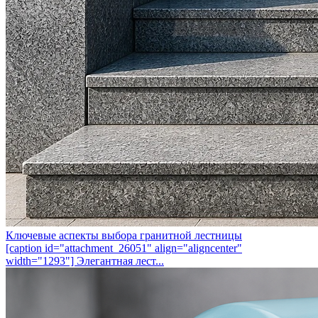
Ключевые аспекты выбора гранитной лестницы
[caption id="attachment_26051" align="aligncenter"
width="1293"] Элегантная лест...