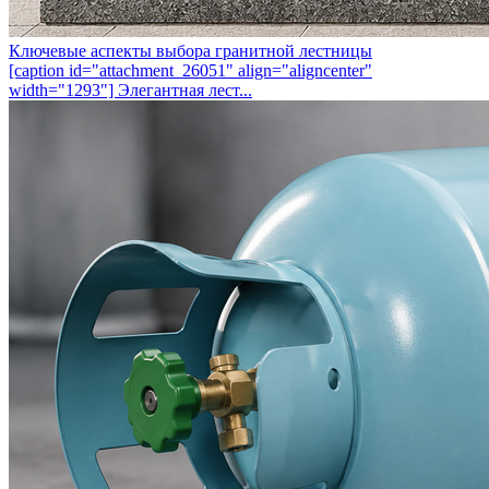
Ключевые аспекты выбора гранитной лестницы
[caption id="attachment_26051" align="aligncenter"
width="1293"] Элегантная лест...