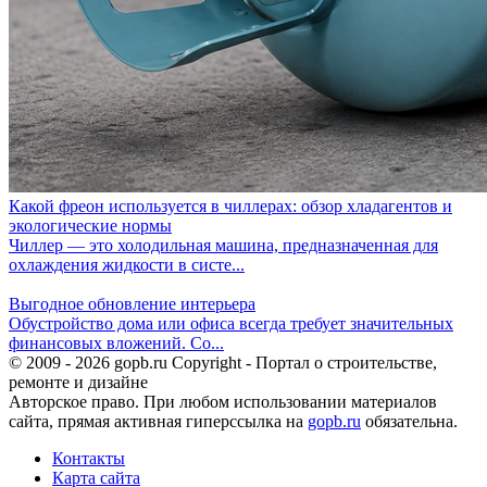
Какой фреон используется в чиллерах: обзор хладагентов и
экологические нормы
Чиллер — это холодильная машина, предназначенная для
охлаждения жидкости в систе...
Выгодное обновление интерьера
Обустройство дома или офиса всегда требует значительных
финансовых вложений. Со...
© 2009 - 2026 gopb.ru Copyright - Портал о строительстве,
ремонте и дизайне
Авторское право. При любом использовании материалов
сайта, прямая активная гиперссылка на
gopb.ru
обязательна.
Контакты
Карта сайта