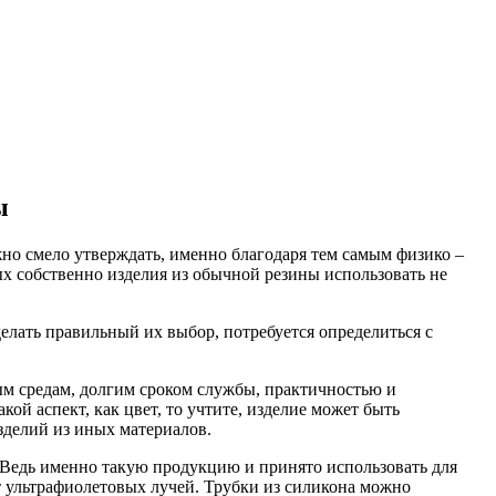
ы
жно смело утверждать, именно благодаря тем самым физико –
ых собственно изделия из обычной резины использовать не
лать правильный их выбор, потребуется определиться с
ым средам, долгим сроком службы, практичностью и
ой аспект, как цвет, то учтите, изделие может быть
зделий из иных материалов.
. Ведь именно такую продукцию и принято использовать для
т ультрафиолетовых лучей. Трубки из силикона можно