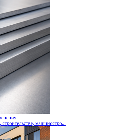
менения
троительстве, машиностро...