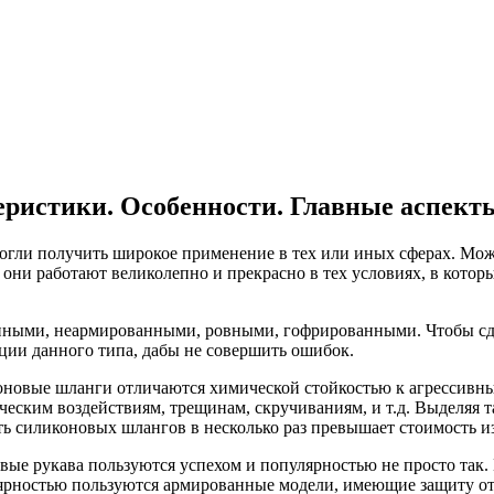
еристики. Особенности. Главные аспект
смогли получить широкое применение в тех или иных сферах. Мо
они работают великолепно и прекрасно в тех условиях, в котор
нными, неармированными, ровными, гофрированными. Чтобы сде
ции данного типа, дабы не совершить ошибок.
ликоновые шланги отличаются химической стойкостью к агрессивн
еским воздействиям, трещинам, скручиваниям, и т.д. Выделяя так
ть силиконовых шлангов в несколько раз превышает стоимость и
овые рукава пользуются успехом и популярностью не просто так
улярностью пользуются армированные модели, имеющие защиту о