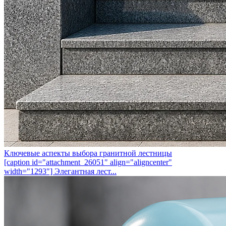
Ключевые аспекты выбора гранитной лестницы
[caption id="attachment_26051" align="aligncenter"
width="1293"] Элегантная лест...