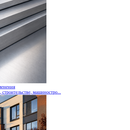
менения
троительстве, машиностро...