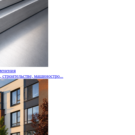
менения
троительстве, машиностро...