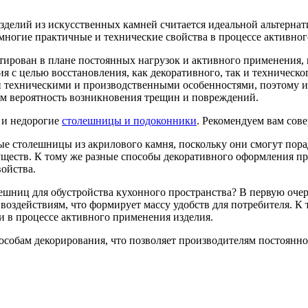
зделий из искусственных камней считается идеальной альтерн
 многие практичные и технические свойства в процессе активно
тирован в плане постоянных нагрузок и активного применения, 
я с целью восстановления, как декоративного, так и техническо
и техническими и производственными особенностями, поэтому из
м вероятность возникновения трещин и повреждений.
 и недорогие
столешницы и подоконники
. Рекомендуем вам сов
ые столешницы из акрилового камня, поскольку они смогут по
уществ. К тому же разные способы декоративного оформления п
войства.
шниц для обустройства кухонного пространства? В первую очере
оздействиям, что формирует массу удобств для потребителя. К т
и в процессе активного применения изделия.
собам декорирования, что позволяет производителям постоянно