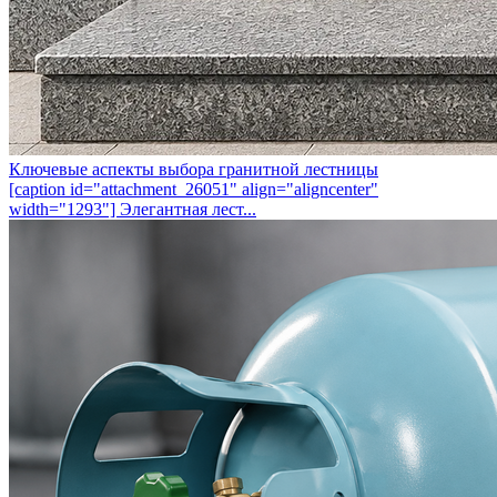
Ключевые аспекты выбора гранитной лестницы
[caption id="attachment_26051" align="aligncenter"
width="1293"] Элегантная лест...