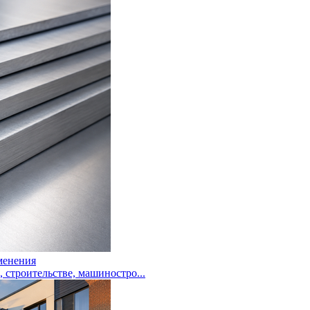
менения
троительстве, машиностро...