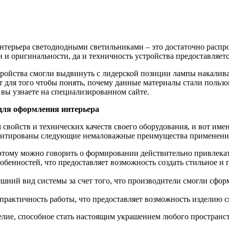
нтерьера светодиодными светильниками – это достаточно распр
 и оригинальности, да и техничность устройства предоставляетс
тройства смогли выдвинуть с лидерской позиции лампы накалива
 для того чтобы понять, почему данные материалы стали пользо
, вы узнаете на специализированном сайте.
для оформления интерьера
 свойств и технических качеств своего оборудования, и вот им
риентированы следующие немаловажные преимущества применени
оэтому можно говорить о формировании действительно привлекат
бенностей, что предоставляет возможность создать стильное и
ний вид системы за счет того, что производители смогли сфор
практичность работы, что предоставляет возможность изделию 
елие, способное стать настоящим украшением любого пространст