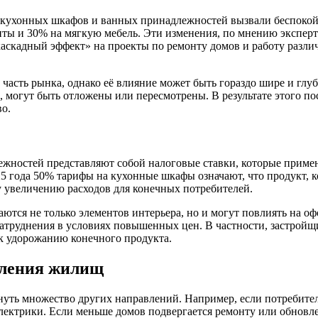
кухонных шкафов и ванных принадлежностей вызвали беспокойст
ты и 30% на мягкую мебель. Эти изменения, по мнению эксперт
каскадный эффект» на проекты по ремонту домов и работу разли
 часть рынка, однако её влияние может быть гораздо шире и глу
 могут быть отложены или пересмотрены. В результате этого по
о.
ностей представляют собой налоговые ставки, которые примен
25 года 50% тарифы на кухонные шкафы означают, что продукт, к
у увеличению расходов для конечных потребителей.
аются не только элементов интерьера, но и могут повлиять на 
атруднения в условиях повышенных цен. В частности, застройщ
к удорожанию конечного продукта.
вления жилищ
ть множество других направлений. Например, если потребители
 электрики. Если меньше домов подвергается ремонту или обновл