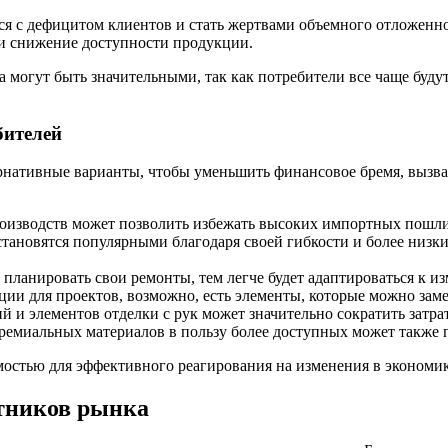
ься с дефицитом клиентов и стать жертвами объемного отложе
н и снижение доступности продукции.
а могут быть значительными, так как потребители все чаще буд
бителей
рнативные варианты, чтобы уменьшить финансовое бремя, вызва
оизводств может позволить избежать высоких импортных пошлин,
ановятся популярными благодаря своей гибкости и более низки
 планировать свои ремонты, тем легче будет адаптироваться к 
и для проектов, возможно, есть элементы, которые можно заме
 и элементов отделки с рук может значительно сократить затра
премиальных материалов в пользу более доступных может также 
мостью для эффективного реагирования на изменения в экономик
тников рынка