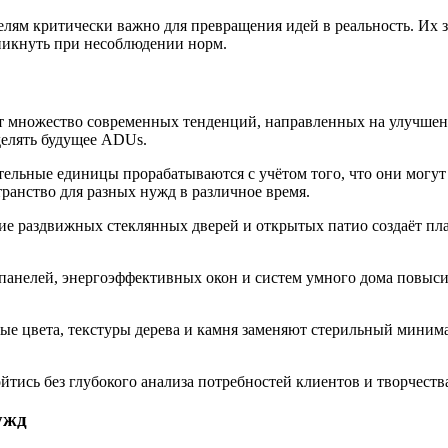
лям критически важно для превращения идей в реальность. Их з
никнуть при несоблюдении норм.
ет множество современных тенденций, направленных на улучшен
делять будущее ADUs.
ельные единицы прорабатываются с учётом того, что они могут
ранство для разных нужд в различное время.
ние раздвижных стеклянных дверей и открытых патио создаёт п
панелей, энергоэффективных окон и систем умного дома повыси
е цвета, текстуры дерева и камня заменяют стерильный минимали
ись без глубокого анализа потребностей клиентов и творчеств
ужд