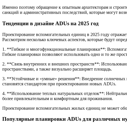
Именно поэтому обращение к опытным архитекторам и строите
санкций и административных последствий, которые могут воз
Тенденции в дизайне ADUs на 2025 год
Проектирование вспомогательных единиц в 2025 году отража
Рассмотрим несколько ключевых аспектов, которые будут опре
1. **Гибкие и многофункциональные планировки**: Вспомогат
Гибкие планировки позволяют использовать одно и то же прост
2. **Связь внутренних и внешних пространств**: Использова
пространствами, а также визуально расширяет площадь.
3. **Устойчивые и «умные» решения**: Внедрение солнечных 
становятся стандартом при проектировании новых ADUs.
4. **Использование теплых натуральных отделок**: Нейтральны
более привлекательным и комфортным для проживания.
Проектирование вспомогательных жилых единиц не может обойт
Популярные планировки ADUs для различных н