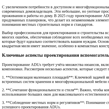
С увеличением потребности в доступном и многофункционально
современных домовладельцев. Эти небольшие, но уютные прост
проживания и работы из дому. В 2025 году проектирование AD
продуманных планировок, что делает их незаменимым элементом
понимания местных строительных норм и стандартов.
Выбор профессионалов для проектирования и строительства в
многих ошибок, обеспечивая соблюдение всех необходимых нор
которые будут идеально соответствовать вашим нуждам. Основ
квадратная миля имеет значение, особенно в компактных кон
Ключевые аспекты проектирования вспомогател
Проектирование ADUs требует учёта множества нюансов, включа
компоновки. Рассмотрим несколько аспектов, которые следует
1. **Оптимизация маленьких площадей**: Ключевой задачей яв
встроенных систем хранения и многофункциональной мебели по
2. **Сочетание функциональности и стиля**: Важно, чтобы к
использование больших окон для максимального естественного
3. **Соблюдение местных норм и регулятивов**: Понимание ст
успешного проектирования ADUs.