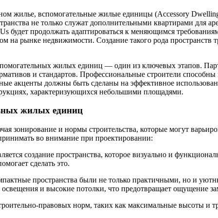
м жилье, вспомогательные жилые единицы (Accessory Dwelling 
ранства не только служат дополнительными квартирами для аре
Us будет продолжать адаптироваться к меняющимся требованиям
 на рынке недвижимости. Создание такого рода пространств тре
спомогательных жилых единиц — один из ключевых этапов. Парт
мативов и стандартов. Профессиональные строители способны н
ные акценты должны быть сделаны на эффективное использовани
струкциях, характеризующихся небольшими площадями.
ьных жилых единиц
я зонирование и нормы строительства, которые могут варьирова
 принимать во внимание при проектировании:
ляется создание пространства, которое визуально и функциона
могает сделать это.
омпактные пространства были не только практичными, но и уют
 освещения и высокие потолки, что предотвращает ощущение за
роительно-правовых норм, таких как максимальные высоты и тр