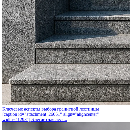
Ключевые аспекты выбора гранитной лестницы
[caption id="attachment_26051" align="aligncenter"
width="1293"] Элегантная лест...