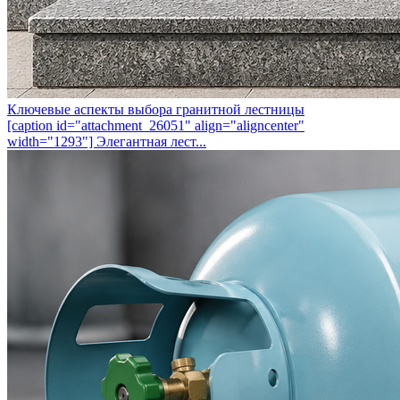
Ключевые аспекты выбора гранитной лестницы
[caption id="attachment_26051" align="aligncenter"
width="1293"] Элегантная лест...