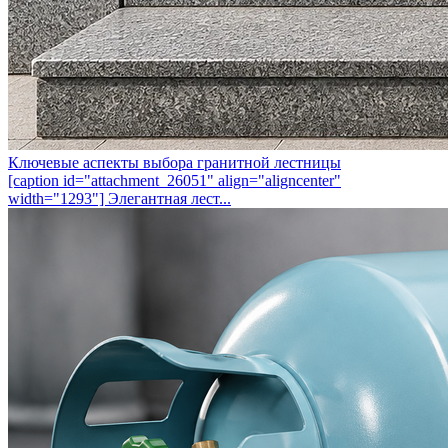
Ключевые аспекты выбора гранитной лестницы
[caption id="attachment_26051" align="aligncenter"
width="1293"] Элегантная лест...