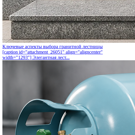
Ключевые аспекты выбора гранитной лестницы
[caption id="attachment_26051" align="aligncenter"
width="1293"] Элегантная лест...