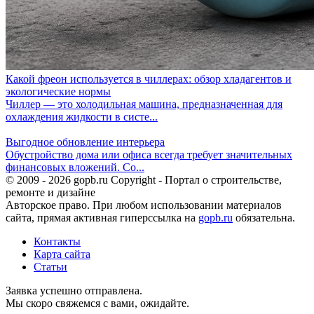
Какой фреон используется в чиллерах: обзор хладагентов и
экологические нормы
Чиллер — это холодильная машина, предназначенная для
охлаждения жидкости в систе...
Выгодное обновление интерьера
Обустройство дома или офиса всегда требует значительных
финансовых вложений. Со...
© 2009 - 2026 gopb.ru Copyright - Портал о строительстве,
ремонте и дизайне
Авторское право. При любом использовании материалов
сайта, прямая активная гиперссылка на
gopb.ru
обязательна.
Контакты
Карта сайта
Статьи
Заявка успешно отправлена.
Мы скоро свяжемся с вами, ожидайте.