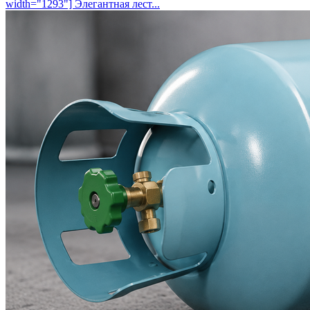
width="1293"] Элегантная лест...