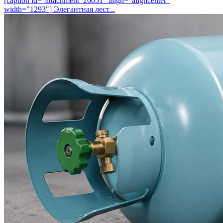
[caption id="attachment_26051" align="aligncenter"
width="1293"] Элегантная лест...