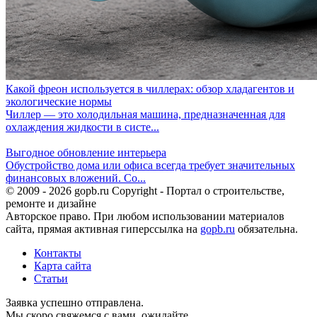
Какой фреон используется в чиллерах: обзор хладагентов и
экологические нормы
Чиллер — это холодильная машина, предназначенная для
охлаждения жидкости в систе...
Выгодное обновление интерьера
Обустройство дома или офиса всегда требует значительных
финансовых вложений. Со...
© 2009 - 2026 gopb.ru Copyright - Портал о строительстве,
ремонте и дизайне
Авторское право. При любом использовании материалов
сайта, прямая активная гиперссылка на
gopb.ru
обязательна.
Контакты
Карта сайта
Статьи
Заявка успешно отправлена.
Мы скоро свяжемся с вами, ожидайте.