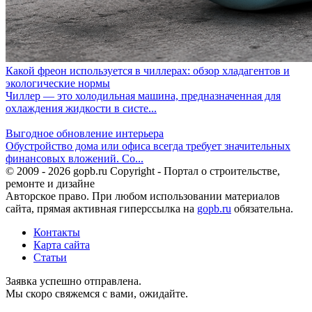
Какой фреон используется в чиллерах: обзор хладагентов и
экологические нормы
Чиллер — это холодильная машина, предназначенная для
охлаждения жидкости в систе...
Выгодное обновление интерьера
Обустройство дома или офиса всегда требует значительных
финансовых вложений. Со...
© 2009 - 2026 gopb.ru Copyright - Портал о строительстве,
ремонте и дизайне
Авторское право. При любом использовании материалов
сайта, прямая активная гиперссылка на
gopb.ru
обязательна.
Контакты
Карта сайта
Статьи
Заявка успешно отправлена.
Мы скоро свяжемся с вами, ожидайте.