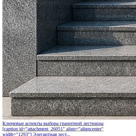
Ключевые аспекты выбора гранитной лестницы
[caption id="attachment_26051" align="aligncenter"
width="1293"] Элегантная лест...