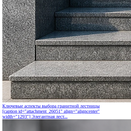
Ключевые аспекты выбора гранитной лестницы
[caption id="attachment_26051" align="aligncenter"
width="1293"] Элегантная лест...