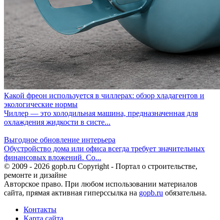
Какой фреон используется в чиллерах: обзор хладагентов и
экологические нормы
Чиллер — это холодильная машина, предназначенная для
охлаждения жидкости в систе...
Выгодное обновление интерьера
Обустройство дома или офиса всегда требует значительных
финансовых вложений. Со...
© 2009 - 2026 gopb.ru Copyright - Портал о строительстве,
ремонте и дизайне
Авторское право. При любом использовании материалов
сайта, прямая активная гиперссылка на
gopb.ru
обязательна.
Контакты
Карта сайта