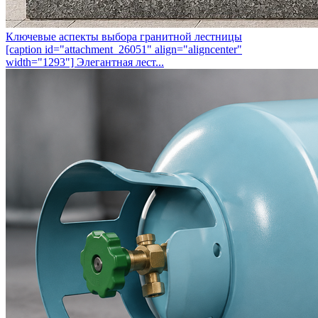
Ключевые аспекты выбора гранитной лестницы
[caption id="attachment_26051" align="aligncenter"
width="1293"] Элегантная лест...