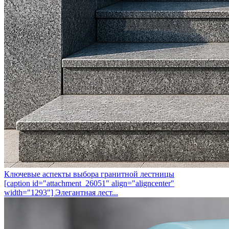
Ключевые аспекты выбора гранитной лестницы
[caption id="attachment_26051" align="aligncenter"
width="1293"] Элегантная лест...