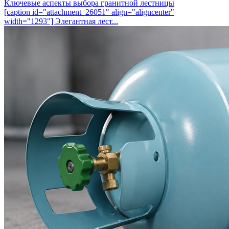
Ключевые аспекты выбора гранитной лестницы
[caption id="attachment_26051" align="aligncenter"
width="1293"] Элегантная лест...