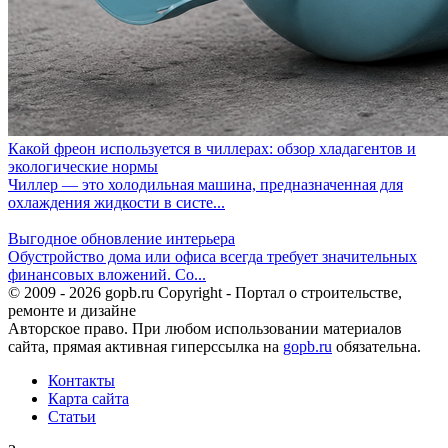
Какой фреон используется в чиллерах: обзор хладагентов и
экологические нормы
Чиллер — это холодильная машина, предназначенная для
охлаждения жидкости в систе...
Выгодное обновление интерьера
Обустройство дома или офиса всегда требует значительных
финансовых вложений. Со...
© 2009 - 2026 gopb.ru Copyright - Портал о строительстве,
ремонте и дизайне
Авторское право. При любом использовании материалов
сайта, прямая активная гиперссылка на
gopb.ru
обязательна.
Контакты
Карта сайта
Статьи