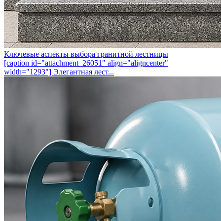
Ключевые аспекты выбора гранитной лестницы
[caption id="attachment_26051" align="aligncenter"
width="1293"] Элегантная лест...