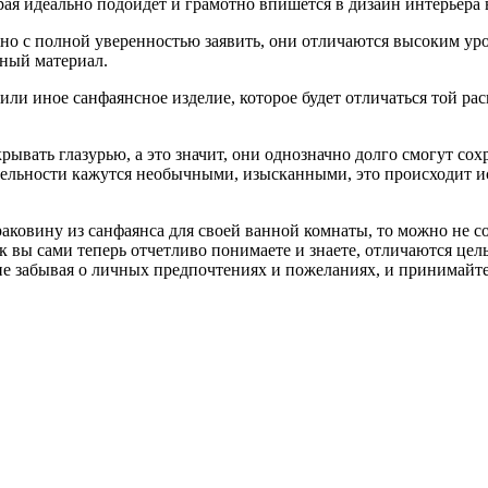
рая идеально подойдет и грамотно впишется в дизайн интерьера
но с полной уверенностью заявить, они отличаются высоким уро
сный материал.
ли иное санфаянсное изделие, которое будет отличаться той расц
рывать глазурью, а это значит, они однозначно долго смогут с
тельности кажутся необычными, изысканными, это происходит ис
раковину из санфаянса для своей ванной комнаты, то можно не с
как вы сами теперь отчетливо понимаете и знаете, отличаются 
 не забывая о личных предпочтениях и пожеланиях, и принимайт