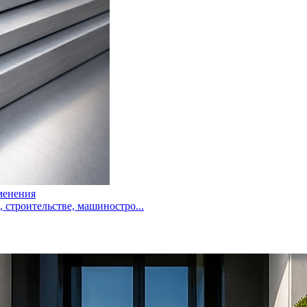
менения
троительстве, машиностро...