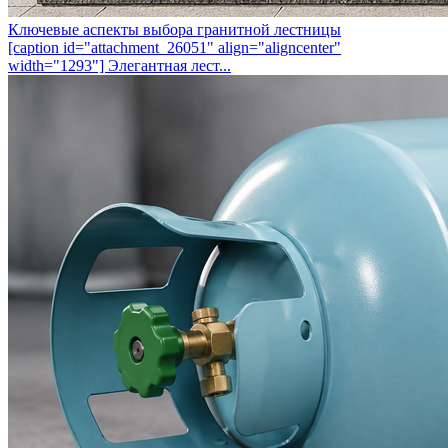
Ключевые аспекты выбора гранитной лестницы
[caption id="attachment_26051" align="aligncenter"
width="1293"] Элегантная лест...