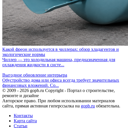
Какой фреон используется в чиллерах: обзор хладагентов и
экологические нормы
Чиллер — это холодильная машина, предназначенная для
охлаждения жидкости в систе...
Выгодное обновление интерьера
Обустройство дома или офиса всегда требует значительных
финансовых вложений. Со...
© 2009 - 2026 gopb.ru Copyright - Портал о строительстве,
ремонте и дизайне
Авторское право. При любом использовании материалов
сайта, прямая активная гиперссылка на
gopb.ru
обязательна.
Контакты
Карта сайта
Статьи