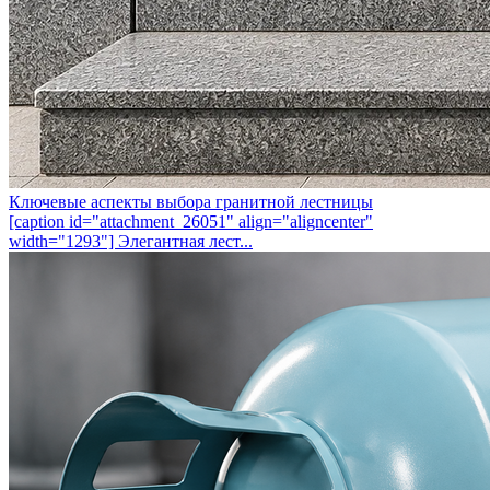
Ключевые аспекты выбора гранитной лестницы
[caption id="attachment_26051" align="aligncenter"
width="1293"] Элегантная лест...