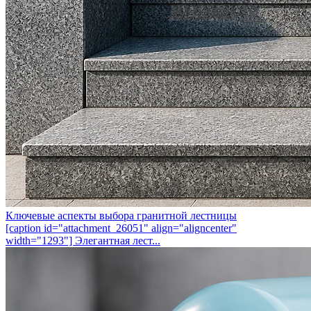
Ключевые аспекты выбора гранитной лестницы
[caption id="attachment_26051" align="aligncenter"
width="1293"] Элегантная лест...