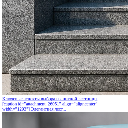
Ключевые аспекты выбора гранитной лестницы
[caption id="attachment_26051" align="aligncenter"
width="1293"] Элегантная лест...