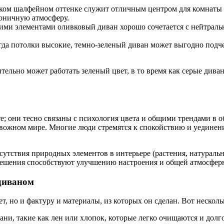
ком шалфейном оттенке служит отличным центром для комнаты 
моничную атмосферу.
ими элементами оливковый диван хорошо сочетается с нейтраль
гда потолки высокие, темно-зеленый диван может выгодно подче
льно может работать зеленый цвет, в то время как серые диван
е; они тесно связаны с психология цвета и общими трендами в о
евожном мире. Многие люди стремятся к спокойствию и уединен
сутствия природных элементов в интерьере (растения, натураль
решения способствуют улучшению настроения и общей атмосфер
 диваном
т, но и фактуру и материалы, из которых он сделан. Вот несколь
ни, такие как лен или хлопок, которые легко очищаются и долг