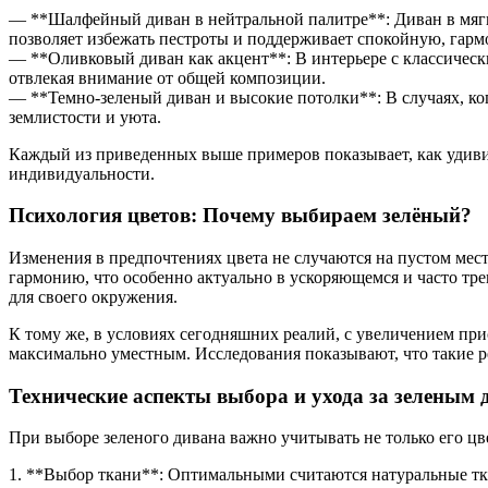
— **Шалфейный диван в нейтральной палитре**: Диван в мяг
позволяет избежать пестроты и поддерживает спокойную, гар
— **Оливковый диван как акцент**: В интерьере с классическ
отвлекая внимание от общей композиции.
— **Темно-зеленый диван и высокие потолки**: В случаях, ко
землистости и уюта.
Каждый из приведенных выше примеров показывает, как удивите
индивидуальности.
Психология цветов: Почему выбираем зелёный?
Изменения в предпочтениях цвета не случаются на пустом мест
гармонию, что особенно актуально в ускоряющемся и часто тр
для своего окружения.
К тому же, в условиях сегодняшних реалий, с увеличением при
максимально уместным. Исследования показывают, что такие 
Технические аспекты выбора и ухода за зеленым
При выборе зеленого дивана важно учитывать не только его цве
1. **Выбор ткани**: Оптимальными считаются натуральные тка