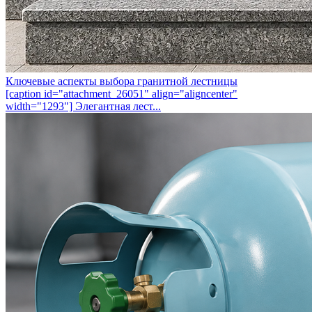
Ключевые аспекты выбора гранитной лестницы
[caption id="attachment_26051" align="aligncenter"
width="1293"] Элегантная лест...