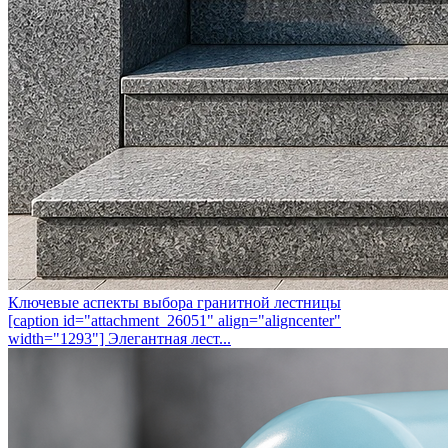
Ключевые аспекты выбора гранитной лестницы
[caption id="attachment_26051" align="aligncenter"
width="1293"] Элегантная лест...