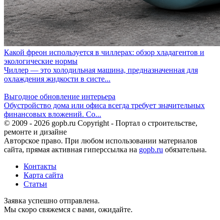
Какой фреон используется в чиллерах: обзор хладагентов и
экологические нормы
Чиллер — это холодильная машина, предназначенная для
охлаждения жидкости в систе...
Выгодное обновление интерьера
Обустройство дома или офиса всегда требует значительных
финансовых вложений. Со...
© 2009 - 2026 gopb.ru Copyright - Портал о строительстве,
ремонте и дизайне
Авторское право. При любом использовании материалов
сайта, прямая активная гиперссылка на
gopb.ru
обязательна.
Контакты
Карта сайта
Статьи
Заявка успешно отправлена.
Мы скоро свяжемся с вами, ожидайте.