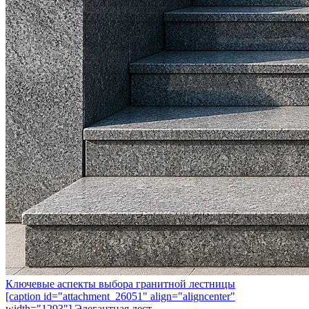
Ключевые аспекты выбора гранитной лестницы
[caption id="attachment_26051" align="aligncenter"
width="1293"] Элегантная лест...