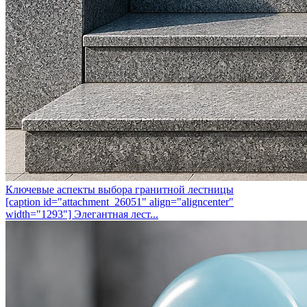
Ключевые аспекты выбора гранитной лестницы
[caption id="attachment_26051" align="aligncenter"
width="1293"] Элегантная лест...