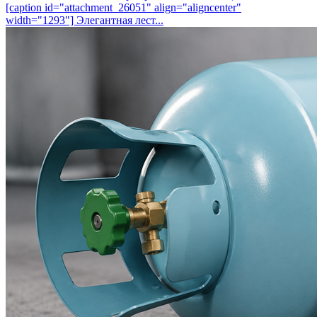
[caption id="attachment_26051" align="aligncenter"
width="1293"] Элегантная лест...