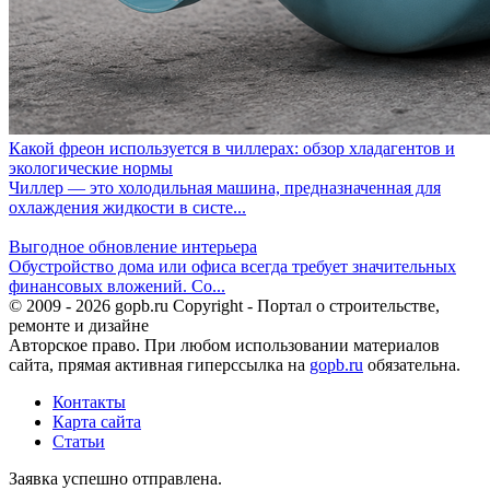
Какой фреон используется в чиллерах: обзор хладагентов и
экологические нормы
Чиллер — это холодильная машина, предназначенная для
охлаждения жидкости в систе...
Выгодное обновление интерьера
Обустройство дома или офиса всегда требует значительных
финансовых вложений. Со...
© 2009 - 2026 gopb.ru Copyright - Портал о строительстве,
ремонте и дизайне
Авторское право. При любом использовании материалов
сайта, прямая активная гиперссылка на
gopb.ru
обязательна.
Контакты
Карта сайта
Статьи
Заявка успешно отправлена.