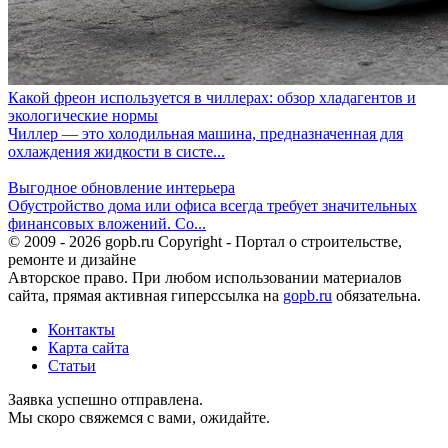
Какой фреон используется в чиллерах: обзор хладагентов и
экологические нормы
Чиллер — это холодильная машина, предназначенная для
охлаждения жидкости в систе...
Выгодное обновление интерьера
Обустройство дома или офиса всегда требует значительных
финансовых вложений. Со...
© 2009 - 2026 gopb.ru Copyright - Портал о строительстве,
ремонте и дизайне
Авторское право. При любом использовании материалов
сайта, прямая активная гиперссылка на
gopb.ru
обязательна.
Контакты
Карта сайта
Статьи
Заявка успешно отправлена.
Мы скоро свяжемся с вами, ожидайте.