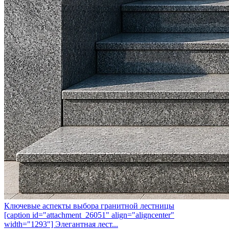
Ключевые аспекты выбора гранитной лестницы
[caption id="attachment_26051" align="aligncenter"
width="1293"] Элегантная лест...