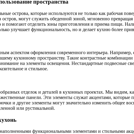
ользование пространства
ые острова, которые используются не только как рабочая поверх
в остров, могут служить обеденной зоной, мгновенно превращая 
и помогают отделить зоны приготовления и приема пищи. Налич
олько улучшает функциональность, но и делает кухню более при
ным аспектом оформления современного интерьера. Например, с
ашему кухонному пространству. Такие контрастные комбинации 
внимание на элементы освещения. Нестандартные подвесные све
азительное и стильное.
образных отделок и деталей в кухонных проектах. Мы видим, ка
дожественные панели. Эти элементы служат акцентами, которые
 крючки и другие элементы могут значительно изменить общее в
ленной или рустикальной.
кухонь
 наполненными функциональными элементами и стильными акце