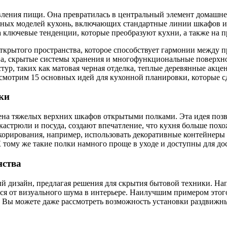
ления пищи. Она превратилась в центральный элемент домашнего
нных моделей кухонь, включающих стандартные линии шкафов и
а ключевые тенденции, которые преобразуют кухни, а также на п
ткрытого пространства, которое способствует гармонии между 
ова, скрытые системы хранения и многофункциональные поверхн
стур, таких как матовая черная отделка, теплые деревянные акц
ассмотрим 15 основных идей для кухонной планировки, которые 
ки
ена тяжелых верхних шкафов открытыми полками. Эта идея позв
стрюли и посуда, создают впечатление, что кухня больше похо
корирования, например, использовать декоративные контейнеры 
К тому же такие полки намного проще в уходе и доступны для 
нства
й дизайн, предлагая решения для скрытия бытовой техники. На
я от визуального шума в интерьере. Наилучшим примером этог
Вы можете даже рассмотреть возможность установки раздвижных