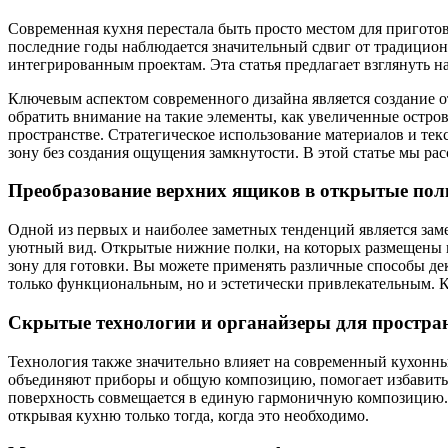
Современная кухня перестала быть просто местом для приготов
последние годы наблюдается значительный сдвиг от традицио
интегрированным проектам. Эта статья предлагает взглянуть н
Ключевым аспектом современного дизайна является создание о
обратить внимание на такие элементы, как увеличенные остр
пространстве. Стратегическое использование материалов и тек
зону без создания ощущения замкнутости. В этой статье мы р
Преобразование верхних ящиков в открытые пол
Одной из первых и наиболее заметных тенденций является зам
уютный вид. Открытые нижние полки, на которых размещены ка
зону для готовки. Вы можете применять различные способы де
только функциональным, но и эстетически привлекательным. 
Скрытые технологии и органайзеры для простра
Технология также значительно влияет на современный кухонны
объединяют приборы и общую композицию, помогает избавитьс
поверхность совмещается в единую гармоничную композицию. 
открывая кухню только тогда, когда это необходимо.