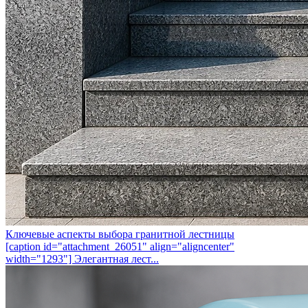
Ключевые аспекты выбора гранитной лестницы
[caption id="attachment_26051" align="aligncenter"
width="1293"] Элегантная лест...