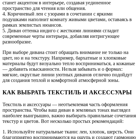
станет акцентом в интерьере, создавая уединенное
пространство для чтения или общения.
4. Коричневый лен с узорами в сочетании с яркими
подушками наполнит комнату живыми цветами, оставаясь в
рамках землистых нюансов.
5. Диван оттенка индиго с жесткими линиями сгладит
современные черты интерьера, добавляя интригующее
разнообразие.
При выборе дивана стоит обращать внимание не только на
цвет, но и на текстуру. Например, бархатные и хлопковые
материалы будут визуально тепло восприниматься, а кожаные
— добавить изысканности. Нельзя забывать и о формах:
мягкие, округлые линии уютных диванов отлично подойдут
для создания теплой и комфортной атмосферной зоны.
КАК ВЫБРАТЬ ТЕКСТИЛЬ И АКСЕССУАРЫ
Текстиль и аксессуары — неотъемлемая часть оформления
пространства. Чтобы ваш диван в земляных тонах выглядел
наиболее выигрышно, важно выбирать правильные сочетания
текстур и цветов. Вот несколько простых рекомендаций:
1. Используйте натуральные ткани: лен, хлопок, шерсть. Они
благоприятно воспринимаются на ощупь и создают гармонию