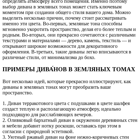
определять атмосферу всего помещения. Именно поэтому
выбор дивана в земляных тонах может стать ключевым
моментом при создании общего стиля вашего дома. Можно
выделить несколько причин, почему стоит рассматривать
именно эти цвета. Во-первых, земляные тона способны
мгновенно укоротить пространство, делая его более теплым и
родным. Во-вторых, они прекрасно сочетаются с различными
текстурами и материалами — дерево, камень, текстиль — и
открывают широкие возможности для декоративного
оформления. В-третьих, такие диваны легко вписываются в
различные стили, от минимализма до бохо.
ПРИМЕРЫ ДИВА́НОВ В ЗЕМЛЯНЫХ ТОМАХ
Вот несколько идей, которые прекрасно иллюстрируют, как
диваны в земляных тонах могут преобразить ваше
пространство.
1. Диван терракотового цвета с подушками в цвете шалфея
создаст теплую и располагающую атмосферу, идеально
подходящую для расслабляющих вечеров.
2. Оливковый бархатный диван в окружении деревянных стен
и мебели добавит нотку роскоши, оставаясь при этом в
согласии с природной эстетикой.
3. Уютный ржавый диван на фоне нежно-коричневых стен