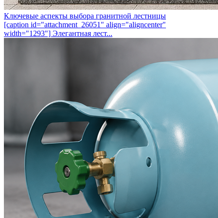
Ключевые аспекты выбора гранитной лестницы
[caption id="attachment_26051" align="aligncenter"
width="1293"] Элегантная лест...