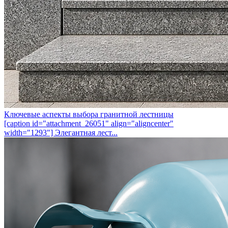
Ключевые аспекты выбора гранитной лестницы
[caption id="attachment_26051" align="aligncenter"
width="1293"] Элегантная лест...