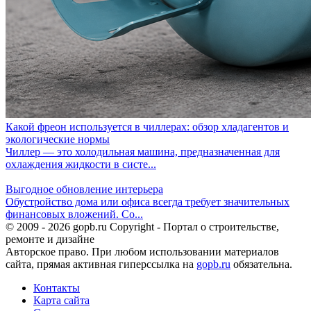
Какой фреон используется в чиллерах: обзор хладагентов и
экологические нормы
Чиллер — это холодильная машина, предназначенная для
охлаждения жидкости в систе...
Выгодное обновление интерьера
Обустройство дома или офиса всегда требует значительных
финансовых вложений. Со...
© 2009 - 2026 gopb.ru Copyright - Портал о строительстве,
ремонте и дизайне
Авторское право. При любом использовании материалов
сайта, прямая активная гиперссылка на
gopb.ru
обязательна.
Контакты
Карта сайта