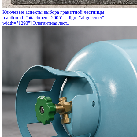
Ключевые аспекты выбора гранитной лестницы
[caption id="attachment_26051" align="aligncenter"
width="1293"] Элегантная лест...