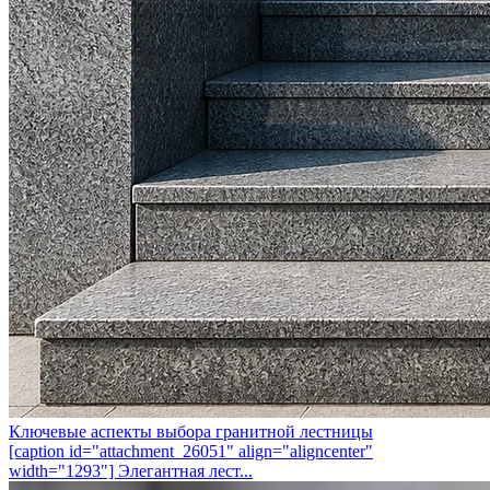
Ключевые аспекты выбора гранитной лестницы
[caption id="attachment_26051" align="aligncenter"
width="1293"] Элегантная лест...