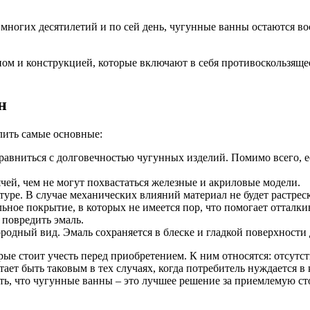
многих десятилетий и по сей день, чугунные ванны остаются в
 и конструкцией, которые включают в себя противоскользящее 
н
лить самые основные:
равниться с долговечностью чугунных изделий. Помимо всего, 
ячей, чем не могут похвастаться железные и акриловые модели.
ре. В случае механических влияний материал не будет растрескив
ьное покрытие, в которых не имеется пор, что помогает отталки
 повредить эмаль.
родный вид. Эмаль сохраняется в блеске и гладкой поверхности
рые стоит учесть перед приобретением. К ним относятся: отсутс
ает быть таковым в тех случаях, когда потребитель нуждается в 
ать, что чугунные ванны – это лучшее решение за приемлемую ст