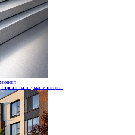
менения
троительстве, машиностро...