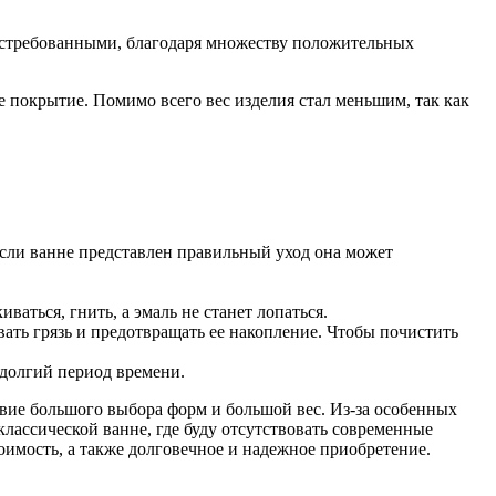
остребованными, благодаря множеству положительных
покрытие. Помимо всего вес изделия стал меньшим, так как
если ванне представлен правильный уход она может
аться, гнить, а эмаль не станет лопаться.
вать грязь и предотвращать ее накопление. Чтобы почистить
 долгий период времени.
твие большого выбора форм и большой вес. Из-за особенных
классической ванне, где буду отсутствовать современные
оимость, а также долговечное и надежное приобретение.