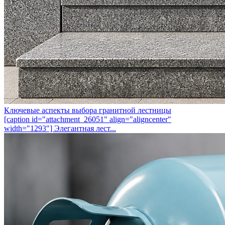
Ключевые аспекты выбора гранитной лестницы
[caption id="attachment_26051" align="aligncenter"
width="1293"] Элегантная лест...