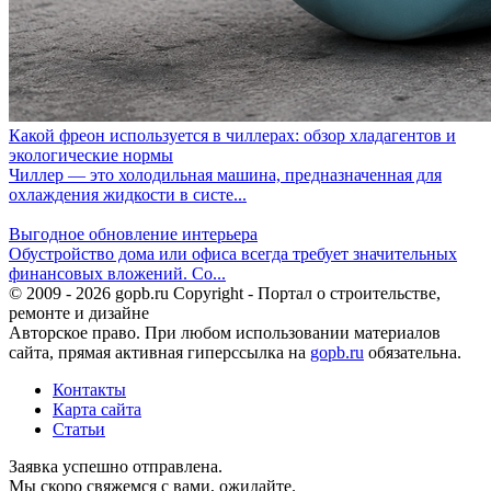
Какой фреон используется в чиллерах: обзор хладагентов и
экологические нормы
Чиллер — это холодильная машина, предназначенная для
охлаждения жидкости в систе...
Выгодное обновление интерьера
Обустройство дома или офиса всегда требует значительных
финансовых вложений. Со...
© 2009 - 2026 gopb.ru Copyright - Портал о строительстве,
ремонте и дизайне
Авторское право. При любом использовании материалов
сайта, прямая активная гиперссылка на
gopb.ru
обязательна.
Контакты
Карта сайта
Статьи
Заявка успешно отправлена.
Мы скоро свяжемся с вами, ожидайте.