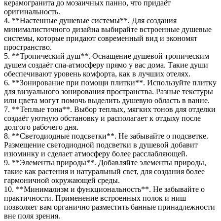
керамогранита до мозаичных панно, что придаёт
оригинальность.
4. **Настенные душевые системы**. Для создания
минималистичного дизайна выбирайте встроенные душевые
системы, которые придают современный вид и экономят
пространство.
5. **Тропический душ**. Оснащение душевой тропическим
душем создаёт спа-атмосферу прямо у вас дома. Такие души
обеспечивают уровень комфорта, как в лучших отелях.
6. **Зонирование при помощи плитки**. Используйте плитку
для визуального зонирования пространства. Разные текстуры
или цвета могут помочь выделить душевую область в ванне.
7. **Теплые тона**. Выбор теплых, мягких тонов для отделки
создаёт уютную обстановку и располагает к отдыху после
долгого рабочего дня.
8. **Светодиодные подсветки**. Не забывайте о подсветке.
Размещение светодиодной подсветки в душевой добавит
изюминку и сделает атмосферу более расслабляющей.
9. **Элементы природы**. Добавляйте элементы природы,
такие как растения и натуральный свет, для создания более
гармоничной окружающей среды.
10. **Минимализм и функциональность**. Не забывайте о
практичности. Применение встроенных полок и ниш
позволяет вам органично разместить банные принадлежности
вне поля зрения.