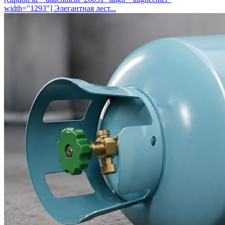
width="1293"] Элегантная лест...