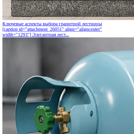
Ключевые аспекты выбора гранитной лестницы
[caption id="attachment_26051" align="aligncenter"
width="1293"] Элегантная лест...