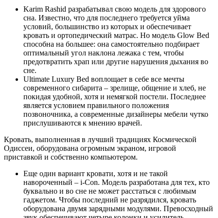
Karim Rashid разрабатывал свою модель для здорового
сна. Известно, что для последнего требуется уйма
условий, большинство из которых и обеспечивает
кровать и ортопедический матрас. Но модель Glow Bed
способна на большее: она самостоятельно подбирает
оптимальный угол наклона лежака с тем, чтобы
предотвратить храп или другие нарушения дыхания во
сне.
Ultimate Luxury Bed воплощает в себе все мечты
современного сибарита – зрелище, общение и хлеб, не
покидая удобной, хотя и немягкой постели. Последнее
является условием правильного положения
позвоночника, а современные дизайнеры мебели чутко
прислушиваются к мнению врачей.
Кровать, выполненная в лучший традициях Космической
Одиссеи, оборудована огромным экраном, игровой
приставкой и собственно компьютером.
Еще один вариант кровати, хотя и не такой
навороченный – i-Con. Модель разработана для тех, кто
буквально и во сне не может расстаться с любимым
гаджетом. Чтобы последний не разрядился, кровать
оборудована двумя зарядными модулями. Превосходный
звук обеспечивают четыре колонки и усилитель.