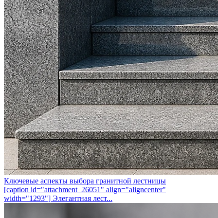
Ключевые аспекты выбора гранитной лестницы
[caption id="attachment_26051" align="aligncenter"
width="1293"] Элегантная лест...