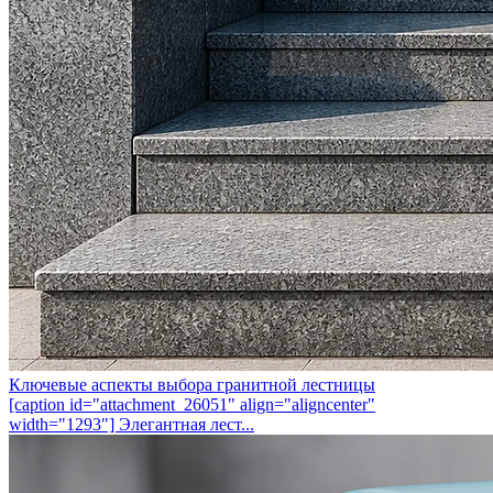
Ключевые аспекты выбора гранитной лестницы
[caption id="attachment_26051" align="aligncenter"
width="1293"] Элегантная лест...