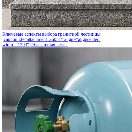
Ключевые аспекты выбора гранитной лестницы
[caption id="attachment_26051" align="aligncenter"
width="1293"] Элегантная лест...