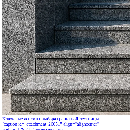
Ключевые аспекты выбора гранитной лестницы
[caption id="attachment_26051" align="aligncenter"
width="1293"] Элегантная лест...