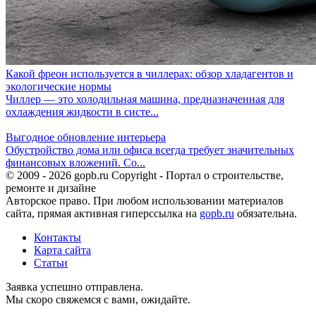
Какой фреон используется в чиллерах: обзор хладагентов и
экологические нормы
Чиллер — это холодильная машина, предназначенная для
охлаждения жидкости в систе...
Выгодное обновление интерьера
Обустройство дома или офиса всегда требует значительных
финансовых вложений. Со...
© 2009 - 2026 gopb.ru Copyright - Портал о строительстве,
ремонте и дизайне
Авторское право. При любом использовании материалов
сайта, прямая активная гиперссылка на
gopb.ru
обязательна.
Контакты
Карта сайта
Статьи
Заявка успешно отправлена.
Мы скоро свяжемся с вами, ожидайте.