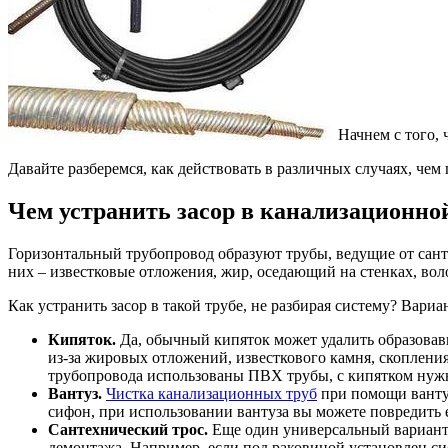
Начнем с того,
Давайте разберемся, как действовать в различных случаях, чем 
Чем устранить засор в канализационно
Горизонтальный трубопровод образуют трубы, ведущие от санте
них – известковые отложения, жир, оседающий на стенках, вол
Как устранить засор в такой трубе, не разбирая систему? Вар
Кипяток.
Да, обычный кипяток может удалить образовавшу
из-за жировых отложений, известкового камня, скоплени
трубопровода использованы ПВХ трубы, с кипятком нужно
Вантуз.
Чистка канализационных труб
при помощи вантуз
сифон, при использовании вантуза вы можете повредить 
Сантехнический трос.
Еще один универсальный вариант р
демонтажа. Например, если под раковиной установлен сиф