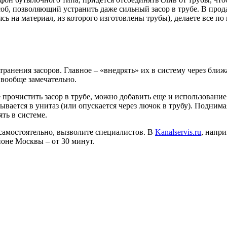
б, позволяющий устранить даже сильный засор в трубе. В прода
ь на материал, из которого изготовлены трубы), делаете все по 
транения засоров. Главное – «внедрять» их в систему через бли
 вообще замечательно.
 прочистить засор в трубе, можно добавить еще и использование
вается в унитаз (или опускается через лючок в трубу). Поднимая
ять в системе.
 самостоятельно, вызволите специалистов. В
Kanalservis.ru
, напри
йоне Москвы – от 30 минут.