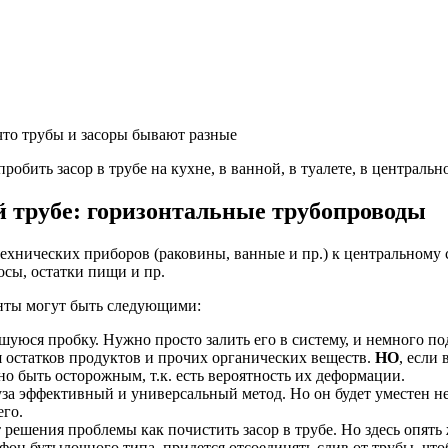
 что трубы и засоры бывают разные
пробить засор в трубе на кухне, в ванной, в туалете, в централь
й трубе: горизонтальные трубопроводы
хнических приборов (раковины, ванные и пр.) к центральному с
осы, остатки пищи и пр.
ианты могут быть следующими:
юся пробку. Нужно просто залить его в систему, и немного подож
я остатков продуктов и прочих органических веществ.
НО
, если
 быть осторожным, т.к. есть вероятность их деформации.
а эффективный и универсальный метод. Но он будет уместен не
его.
ешения проблемы как почистить засор в трубе. Но здесь опять ж
он бутылочного типа, придется отсоединять слив от трубы, чтоб