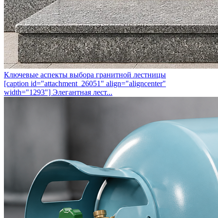
Ключевые аспекты выбора гранитной лестницы
[caption id="attachment_26051" align="aligncenter"
width="1293"] Элегантная лест...