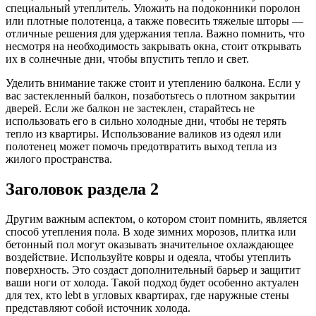
специальный утеплитель. Уложить на подоконники поролон
или плотные полотенца, а также повесить тяжелые шторы —
отличные решения для удержания тепла. Важно помнить, что
несмотря на необходимость закрывать окна, стоит открывать
их в солнечные дни, чтобы впустить тепло и свет.
Уделить внимание также стоит и утеплению балкона. Если у
вас застекленный балкон, позаботьтесь о плотном закрытии
дверей. Если же балкон не застеклен, старайтесь не
использовать его в сильно холодные дни, чтобы не терять
тепло из квартиры. Использование валиков из одеял или
полотенец может помочь предотвратить выход тепла из
жилого пространства.
Заголовок раздела 2
Другим важным аспектом, о котором стоит помнить, является
способ утепления пола. В ходе зимних морозов, плитка или
бетонный пол могут оказывать значительное охлаждающее
воздействие. Используйте ковры и одеяла, чтобы утеплить
поверхность. Это создаст дополнительный барьер и защитит
ваши ноги от холода. Такой подход будет особенно актуален
для тех, кто lebt в угловых квартирах, где наружные стены
представляют собой источник холода.